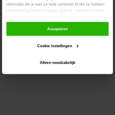
informatie die je aan ze hebt verstrekt of die ze hebben
information)
.
verzameld op basis van jouw gebruik van hun services.
Als je op "Accepteer" klikt, dan geef je Voordeeluitjes.nl
toestemming om cookies voor social media en
Accepteren
gepersonaliseerde advertenties te plaatsen.
Cookie instellingen
Lees hier meer over in ons
privacybeleid
en
cookiebeleid
.
Alleen noodzakelijk
Via "Cookie instellingen" kun je ook zelf instellen welke
cookies worden geplaatst. Je kunt je keuze altijd wijzigen
of intrekken op ons
cookiebeleid
.