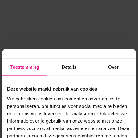
Toestemming
Details
Over
Deze website maakt gebruik van cookies
We gebruiken cookies om content en advertenties te
personaliseren, om functies voor social media te bieden
en om ons websiteverkeer te analyseren. Ook delen we
informatie over je gebruik van onze website met onze
Application error: a client-side exception has occurred
while
partners voor social media, adverteren en analyse. Deze
partners kunnen deze gegevens combineren met andere
loading
www.voordeeluitjes.nl
(see the browser console for more