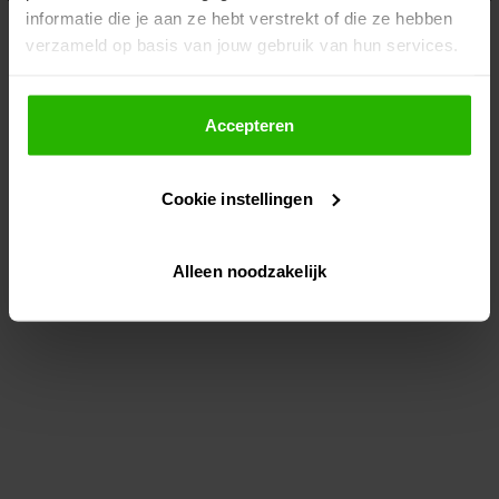
informatie die je aan ze hebt verstrekt of die ze hebben
information)
.
verzameld op basis van jouw gebruik van hun services.
Als je op "Accepteer" klikt, dan geef je Voordeeluitjes.nl
toestemming om cookies voor social media en
Accepteren
gepersonaliseerde advertenties te plaatsen.
Cookie instellingen
Lees hier meer over in ons
privacybeleid
en
cookiebeleid
.
Alleen noodzakelijk
Via "Cookie instellingen" kun je ook zelf instellen welke
cookies worden geplaatst. Je kunt je keuze altijd wijzigen
of intrekken op ons
cookiebeleid
.