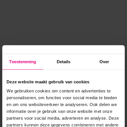
Toestemming
Details
Over
Deze website maakt gebruik van cookies
We gebruiken cookies om content en advertenties te
personaliseren, om functies voor social media te bieden
en om ons websiteverkeer te analyseren. Ook delen we
informatie over je gebruik van onze website met onze
Application error: a client-side exception has occurred
while
partners voor social media, adverteren en analyse. Deze
partners kunnen deze gegevens combineren met andere
loading
www.voordeeluitjes.nl
(see the browser console for more