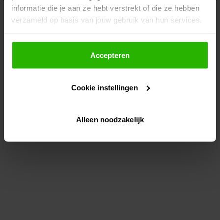
informatie die je aan ze hebt verstrekt of die ze hebben
information)
.
verzameld op basis van jouw gebruik van hun services.
Als je op "Accepteer" klikt, dan geef je Voordeeluitjes.nl
toestemming om cookies voor social media en
Accepteren
gepersonaliseerde advertenties te plaatsen.
Cookie instellingen
Lees hier meer over in ons
privacybeleid
en
cookiebeleid
.
Alleen noodzakelijk
Via "Cookie instellingen" kun je ook zelf instellen welke
cookies worden geplaatst. Je kunt je keuze altijd wijzigen
of intrekken op ons
cookiebeleid
.