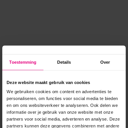
Toestemming
Details
Over
Deze website maakt gebruik van cookies
We gebruiken cookies om content en advertenties te
personaliseren, om functies voor social media te bieden
en om ons websiteverkeer te analyseren. Ook delen we
informatie over je gebruik van onze website met onze
Application error: a client-side exception has occurred
while
partners voor social media, adverteren en analyse. Deze
partners kunnen deze gegevens combineren met andere
loading
www.voordeeluitjes.nl
(see the browser console for more