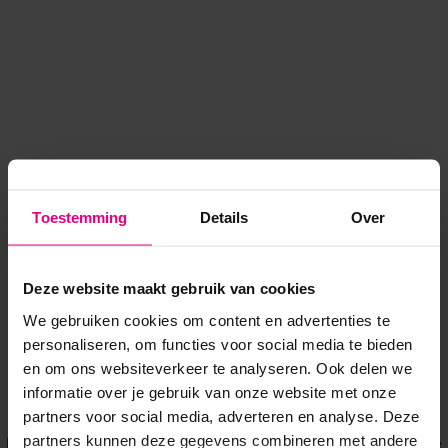
Toestemming
Details
Over
Deze website maakt gebruik van cookies
We gebruiken cookies om content en advertenties te
personaliseren, om functies voor social media te bieden
en om ons websiteverkeer te analyseren. Ook delen we
informatie over je gebruik van onze website met onze
Application error: a client-side exception has occurred
while
partners voor social media, adverteren en analyse. Deze
partners kunnen deze gegevens combineren met andere
loading
www.voordeeluitjes.nl
(see the browser console for more