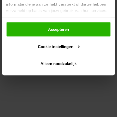
informatie die je aan ze hebt verstrekt of die ze hebben
information)
.
verzameld op basis van jouw gebruik van hun services.
Als je op "Accepteer" klikt, dan geef je Voordeeluitjes.nl
toestemming om cookies voor social media en
Accepteren
gepersonaliseerde advertenties te plaatsen.
Cookie instellingen
Lees hier meer over in ons
privacybeleid
en
cookiebeleid
.
Alleen noodzakelijk
Via "Cookie instellingen" kun je ook zelf instellen welke
cookies worden geplaatst. Je kunt je keuze altijd wijzigen
of intrekken op ons
cookiebeleid
.