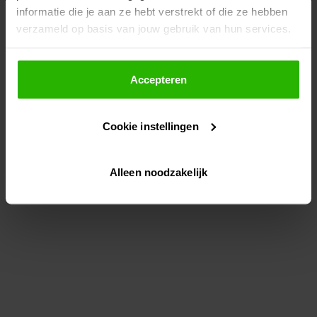
informatie die je aan ze hebt verstrekt of die ze hebben
information)
.
verzameld op basis van jouw gebruik van hun services.
Als je op "Accepteer" klikt, dan geef je Voordeeluitjes.nl
toestemming om cookies voor social media en
Accepteren
gepersonaliseerde advertenties te plaatsen.
Cookie instellingen
Lees hier meer over in ons
privacybeleid
en
cookiebeleid
.
Alleen noodzakelijk
Via "Cookie instellingen" kun je ook zelf instellen welke
cookies worden geplaatst. Je kunt je keuze altijd wijzigen
of intrekken op ons
cookiebeleid
.