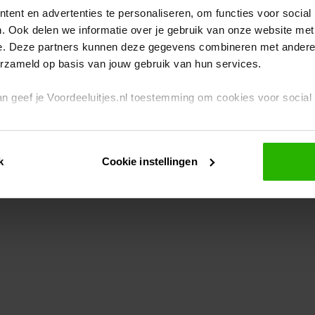
ent en advertenties te personaliseren, om functies voor social
. Ook delen we informatie over je gebruik van onze website met
eption has occurred
while loading
www.voordeeluitjes.nl
(see the br
e. Deze partners kunnen deze gegevens combineren met andere i
erzameld op basis van jouw gebruik van hun services.
 dan geef je Voordeeluitjes.nl toestemming om cookies voor socia
rivacybeleid
en
cookiebeleid
.
k
Cookie instellingen
je ook zelf instellen welke cookies worden geplaatst. Je kunt je k
id
.