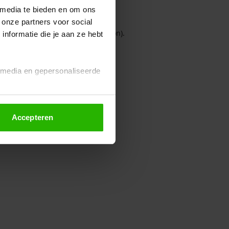
 media te bieden en om ons
 onze partners voor social
owser console for more information)
.
nformatie die je aan ze hebt
l media en gepersonaliseerde
Accepteren
euze altijd wijzigen of