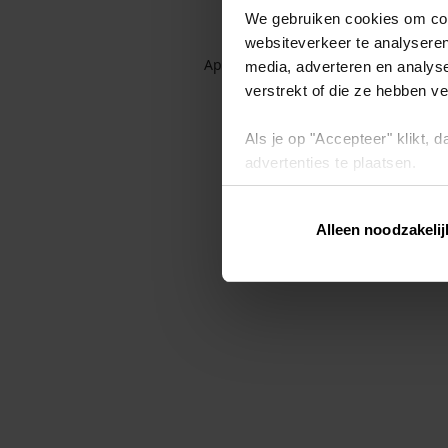
We gebruiken cookies om cont
websiteverkeer te analyseren
Application error: a client-side exc
media, adverteren en analys
verstrekt of die ze hebben v
Als je op "Accepteer" klikt,
advertenties te plaatsen.
Lees hier meer over in ons
p
Alleen noodzakelij
Via "Cookie instellingen" kun 
intrekken op ons
cookiebele