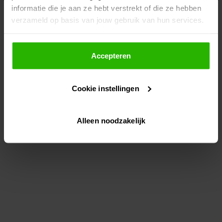
informatie die je aan ze hebt verstrekt of die ze hebben
information)
.
verzameld op basis van jouw gebruik van hun services.
Als je op "Accepteer" klikt, dan geef je Voordeeluitjes.nl
toestemming om cookies voor social media en
Accepteren
gepersonaliseerde advertenties te plaatsen.
Cookie instellingen
Lees hier meer over in ons
privacybeleid
en
cookiebeleid
.
Alleen noodzakelijk
Via "Cookie instellingen" kun je ook zelf instellen welke
cookies worden geplaatst. Je kunt je keuze altijd wijzigen
of intrekken op ons
cookiebeleid
.