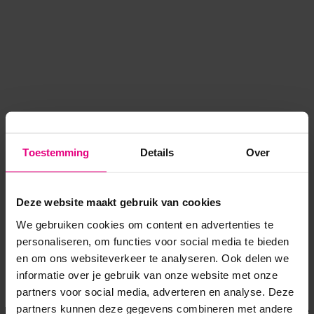
Toestemming
Details
Over
Deze website maakt gebruik van cookies
We gebruiken cookies om content en advertenties te
personaliseren, om functies voor social media te bieden
en om ons websiteverkeer te analyseren. Ook delen we
informatie over je gebruik van onze website met onze
Application error: a client-side exception has occurred
while
partners voor social media, adverteren en analyse. Deze
partners kunnen deze gegevens combineren met andere
loading
www.voordeeluitjes.nl
(see the browser console for more