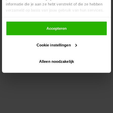
informatie die je aan ze hebt verstrekt of die ze hebben
information)
.
verzameld op basis van jouw gebruik van hun services.
Als je op "Accepteer" klikt, dan geef je Voordeeluitjes.nl
toestemming om cookies voor social media en
Accepteren
gepersonaliseerde advertenties te plaatsen.
Cookie instellingen
Lees hier meer over in ons
privacybeleid
en
cookiebeleid
.
Alleen noodzakelijk
Via "Cookie instellingen" kun je ook zelf instellen welke
cookies worden geplaatst. Je kunt je keuze altijd wijzigen
of intrekken op ons
cookiebeleid
.