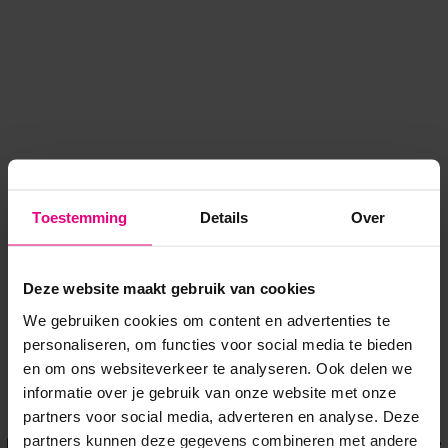
Toestemming
Details
Over
Deze website maakt gebruik van cookies
We gebruiken cookies om content en advertenties te
personaliseren, om functies voor social media te bieden
en om ons websiteverkeer te analyseren. Ook delen we
informatie over je gebruik van onze website met onze
Application error: a client-side exception has occurred
while
partners voor social media, adverteren en analyse. Deze
partners kunnen deze gegevens combineren met andere
loading
www.voordeeluitjes.nl
(see the browser console for more