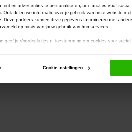
ent en advertenties te personaliseren, om functies voor social
. Ook delen we informatie over je gebruik van onze website met
eption has occurred
while loading
www.voordeeluitjes.nl
(see the br
e. Deze partners kunnen deze gegevens combineren met andere i
erzameld op basis van jouw gebruik van hun services.
 dan geef je Voordeeluitjes.nl toestemming om cookies voor socia
rivacybeleid
en
cookiebeleid
.
k
Cookie instellingen
je ook zelf instellen welke cookies worden geplaatst. Je kunt je k
id
.