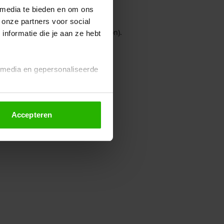
 media te bieden en om ons
 onze partners voor social
owser console for more information)
.
nformatie die je aan ze hebt
l media en gepersonaliseerde
Accepteren
euze altijd wijzigen of