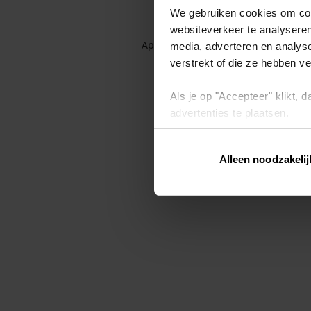
We gebruiken cookies om cont
websiteverkeer te analyseren
Application error: a client-side exc
media, adverteren en analys
verstrekt of die ze hebben v
Als je op "Accepteer" klikt,
advertenties te plaatsen.
Lees hier meer over in ons
p
Alleen noodzakelij
Via "Cookie instellingen" kun 
intrekken op ons
cookiebele