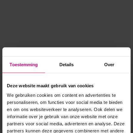
Toestemming
Details
Over
Deze website maakt gebruik van cookies
We gebruiken cookies om content en advertenties te
personaliseren, om functies voor social media te bieden
en om ons websiteverkeer te analyseren. Ook delen we
informatie over je gebruik van onze website met onze
Application error: a client-side exception has occurred
while
partners voor social media, adverteren en analyse. Deze
partners kunnen deze gegevens combineren met andere
loading
www.voordeeluitjes.nl
(see the browser console for more