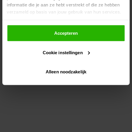
informatie die je aan ze hebt verstrekt of die ze hebben
information)
.
verzameld op basis van jouw gebruik van hun services.
Als je op "Accepteer" klikt, dan geef je Voordeeluitjes.nl
toestemming om cookies voor social media en
Accepteren
gepersonaliseerde advertenties te plaatsen.
Cookie instellingen
Lees hier meer over in ons
privacybeleid
en
cookiebeleid
.
Alleen noodzakelijk
Via "Cookie instellingen" kun je ook zelf instellen welke
cookies worden geplaatst. Je kunt je keuze altijd wijzigen
of intrekken op ons
cookiebeleid
.