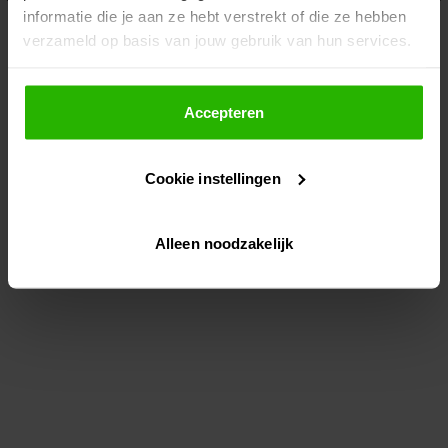
informatie die je aan ze hebt verstrekt of die ze hebben
information)
.
verzameld op basis van jouw gebruik van hun services.
Als je op "Accepteer" klikt, dan geef je Voordeeluitjes.nl
toestemming om cookies voor social media en
Accepteren
gepersonaliseerde advertenties te plaatsen.
Cookie instellingen
Lees hier meer over in ons
privacybeleid
en
cookiebeleid
.
Alleen noodzakelijk
Via "Cookie instellingen" kun je ook zelf instellen welke
cookies worden geplaatst. Je kunt je keuze altijd wijzigen
of intrekken op ons
cookiebeleid
.