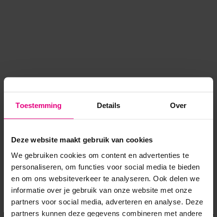
Toestemming
Details
Over
Deze website maakt gebruik van cookies
We gebruiken cookies om content en advertenties te
personaliseren, om functies voor social media te bieden
en om ons websiteverkeer te analyseren. Ook delen we
informatie over je gebruik van onze website met onze
Application error: a client-side exception has occurred
while
partners voor social media, adverteren en analyse. Deze
partners kunnen deze gegevens combineren met andere
loading
www.voordeeluitjes.nl
(see the browser console for more