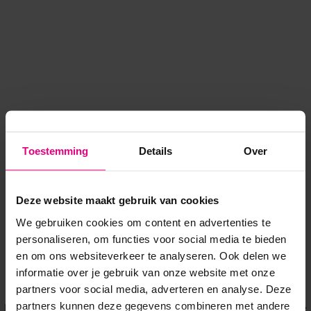
Toestemming
Details
Over
Deze website maakt gebruik van cookies
We gebruiken cookies om content en advertenties te
personaliseren, om functies voor social media te bieden
en om ons websiteverkeer te analyseren. Ook delen we
informatie over je gebruik van onze website met onze
Application error: a client-side exception has occurred
while
partners voor social media, adverteren en analyse. Deze
partners kunnen deze gegevens combineren met andere
loading
www.voordeeluitjes.nl
(see the browser console for more