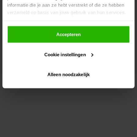
informatie die je aan ze hebt verstrekt of die ze hebben
information)
.
verzameld op basis van jouw gebruik van hun services.
Als je op "Accepteer" klikt, dan geef je Voordeeluitjes.nl
toestemming om cookies voor social media en
Accepteren
gepersonaliseerde advertenties te plaatsen.
Cookie instellingen
Lees hier meer over in ons
privacybeleid
en
cookiebeleid
.
Alleen noodzakelijk
Via "Cookie instellingen" kun je ook zelf instellen welke
cookies worden geplaatst. Je kunt je keuze altijd wijzigen
of intrekken op ons
cookiebeleid
.