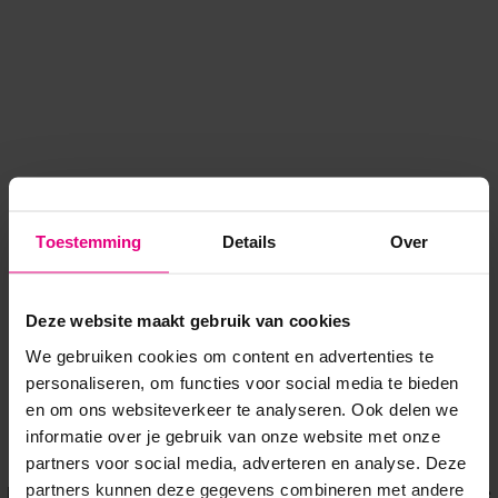
Toestemming
Details
Over
Deze website maakt gebruik van cookies
We gebruiken cookies om content en advertenties te
personaliseren, om functies voor social media te bieden
en om ons websiteverkeer te analyseren. Ook delen we
informatie over je gebruik van onze website met onze
Application error: a client-side exception has occurred
while
partners voor social media, adverteren en analyse. Deze
partners kunnen deze gegevens combineren met andere
loading
www.voordeeluitjes.nl
(see the browser console for more