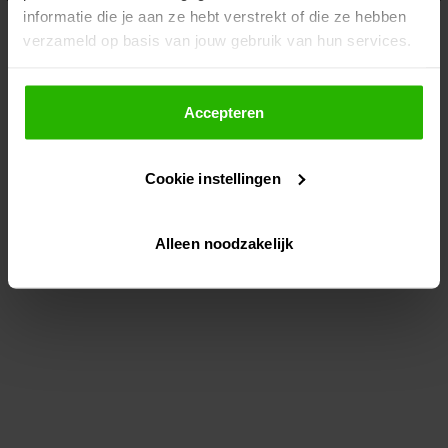
informatie die je aan ze hebt verstrekt of die ze hebben
information)
.
verzameld op basis van jouw gebruik van hun services.
Als je op "Accepteer" klikt, dan geef je Voordeeluitjes.nl
toestemming om cookies voor social media en
Accepteren
gepersonaliseerde advertenties te plaatsen.
Cookie instellingen
Lees hier meer over in ons
privacybeleid
en
cookiebeleid
.
Alleen noodzakelijk
Via "Cookie instellingen" kun je ook zelf instellen welke
cookies worden geplaatst. Je kunt je keuze altijd wijzigen
of intrekken op ons
cookiebeleid
.