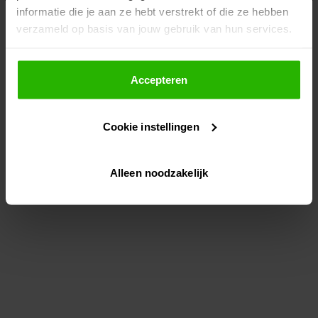
informatie die je aan ze hebt verstrekt of die ze hebben
information)
.
verzameld op basis van jouw gebruik van hun services.
Als je op "Accepteer" klikt, dan geef je Voordeeluitjes.nl
toestemming om cookies voor social media en
Accepteren
gepersonaliseerde advertenties te plaatsen.
Cookie instellingen
Lees hier meer over in ons
privacybeleid
en
cookiebeleid
.
Alleen noodzakelijk
Via "Cookie instellingen" kun je ook zelf instellen welke
cookies worden geplaatst. Je kunt je keuze altijd wijzigen
of intrekken op ons
cookiebeleid
.