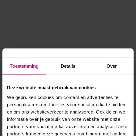
Toestemming
Details
Over
Deze website maakt gebruik van cookies
We gebruiken cookies om content en advertenties te
personaliseren, om functies voor social media te bieden
en om ons websiteverkeer te analyseren. Ook delen we
informatie over je gebruik van onze website met onze
Application error: a client-side exception has occurred
while
partners voor social media, adverteren en analyse. Deze
partners kunnen deze gegevens combineren met andere
loading
www.voordeeluitjes.nl
(see the browser console for more