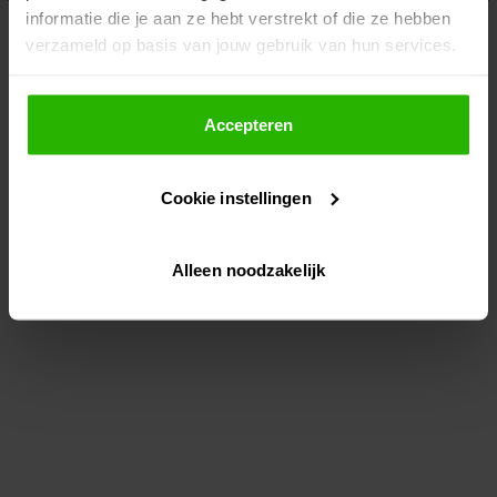
informatie die je aan ze hebt verstrekt of die ze hebben
information)
.
verzameld op basis van jouw gebruik van hun services.
Als je op "Accepteer" klikt, dan geef je Voordeeluitjes.nl
toestemming om cookies voor social media en
Accepteren
gepersonaliseerde advertenties te plaatsen.
Cookie instellingen
Lees hier meer over in ons
privacybeleid
en
cookiebeleid
.
Alleen noodzakelijk
Via "Cookie instellingen" kun je ook zelf instellen welke
cookies worden geplaatst. Je kunt je keuze altijd wijzigen
of intrekken op ons
cookiebeleid
.