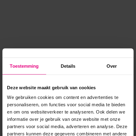
Toestemming
Details
Over
Deze website maakt gebruik van cookies
We gebruiken cookies om content en advertenties te
personaliseren, om functies voor social media te bieden
en om ons websiteverkeer te analyseren. Ook delen we
informatie over je gebruik van onze website met onze
Application error: a client-side exception has occurred
while
partners voor social media, adverteren en analyse. Deze
partners kunnen deze gegevens combineren met andere
loading
www.voordeeluitjes.nl
(see the browser console for more