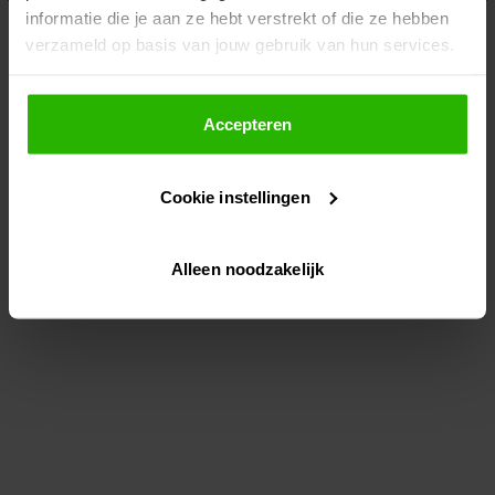
informatie die je aan ze hebt verstrekt of die ze hebben
information)
.
verzameld op basis van jouw gebruik van hun services.
Als je op "Accepteer" klikt, dan geef je Voordeeluitjes.nl
toestemming om cookies voor social media en
Accepteren
gepersonaliseerde advertenties te plaatsen.
Cookie instellingen
Lees hier meer over in ons
privacybeleid
en
cookiebeleid
.
Alleen noodzakelijk
Via "Cookie instellingen" kun je ook zelf instellen welke
cookies worden geplaatst. Je kunt je keuze altijd wijzigen
of intrekken op ons
cookiebeleid
.