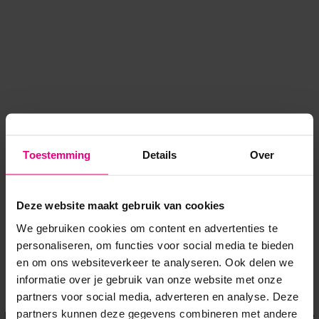
Toestemming
Details
Over
Deze website maakt gebruik van cookies
We gebruiken cookies om content en advertenties te
personaliseren, om functies voor social media te bieden
en om ons websiteverkeer te analyseren. Ook delen we
informatie over je gebruik van onze website met onze
Application error: a client-side exception has occurred
while
partners voor social media, adverteren en analyse. Deze
partners kunnen deze gegevens combineren met andere
loading
www.voordeeluitjes.nl
(see the browser console for more