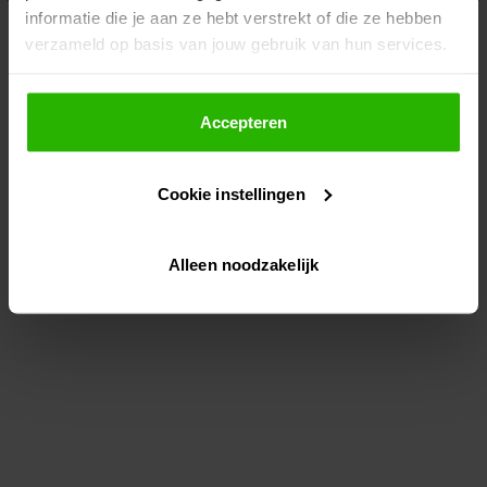
informatie die je aan ze hebt verstrekt of die ze hebben
information)
.
verzameld op basis van jouw gebruik van hun services.
Als je op "Accepteer" klikt, dan geef je Voordeeluitjes.nl
toestemming om cookies voor social media en
Accepteren
gepersonaliseerde advertenties te plaatsen.
Cookie instellingen
Lees hier meer over in ons
privacybeleid
en
cookiebeleid
.
Alleen noodzakelijk
Via "Cookie instellingen" kun je ook zelf instellen welke
cookies worden geplaatst. Je kunt je keuze altijd wijzigen
of intrekken op ons
cookiebeleid
.