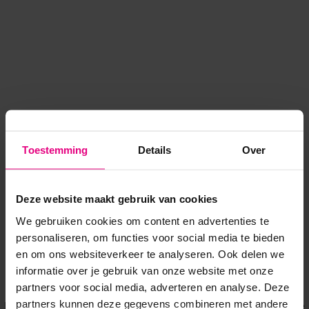
Toestemming
Details
Over
Deze website maakt gebruik van cookies
We gebruiken cookies om content en advertenties te
personaliseren, om functies voor social media te bieden
en om ons websiteverkeer te analyseren. Ook delen we
informatie over je gebruik van onze website met onze
Application error: a client-side exception has occurred
while
partners voor social media, adverteren en analyse. Deze
partners kunnen deze gegevens combineren met andere
loading
www.voordeeluitjes.nl
(see the browser console for more