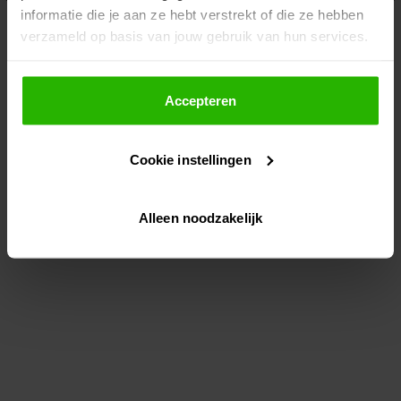
informatie die je aan ze hebt verstrekt of die ze hebben
information)
.
verzameld op basis van jouw gebruik van hun services.
Als je op "Accepteer" klikt, dan geef je Voordeeluitjes.nl
toestemming om cookies voor social media en
Accepteren
gepersonaliseerde advertenties te plaatsen.
Cookie instellingen
Lees hier meer over in ons
privacybeleid
en
cookiebeleid
.
Alleen noodzakelijk
Via "Cookie instellingen" kun je ook zelf instellen welke
cookies worden geplaatst. Je kunt je keuze altijd wijzigen
of intrekken op ons
cookiebeleid
.