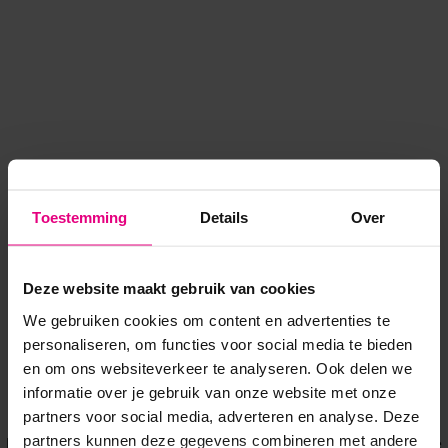
Toestemming
Details
Over
Deze website maakt gebruik van cookies
We gebruiken cookies om content en advertenties te
personaliseren, om functies voor social media te bieden
en om ons websiteverkeer te analyseren. Ook delen we
informatie over je gebruik van onze website met onze
Application error: a client-side exception has occurred
while
partners voor social media, adverteren en analyse. Deze
partners kunnen deze gegevens combineren met andere
loading
www.voordeeluitjes.nl
(see the browser console for more