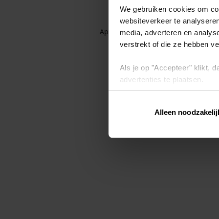
We gebruiken cookies om cont
websiteverkeer te analyseren
Application error: a client-side exc
media, adverteren en analys
verstrekt of die ze hebben v
Als je op "Accepteer" klikt,
advertenties te plaatsen.
Lees hier meer over in ons
p
Alleen noodzakelij
Via "Cookie instellingen" kun 
intrekken op ons
cookiebele