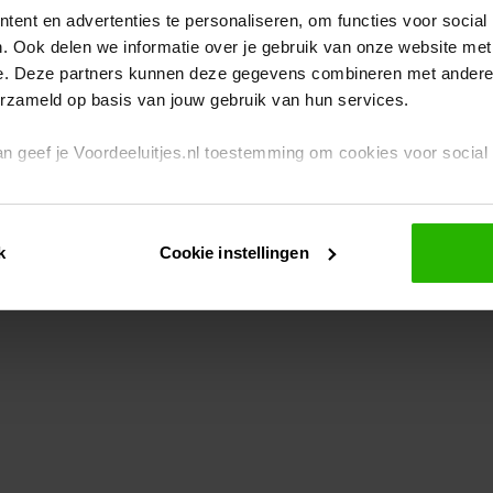
ent en advertenties te personaliseren, om functies voor social
. Ook delen we informatie over je gebruik van onze website met
eption has occurred
while loading
www.voordeeluitjes.nl
(see the br
e. Deze partners kunnen deze gegevens combineren met andere i
erzameld op basis van jouw gebruik van hun services.
 dan geef je Voordeeluitjes.nl toestemming om cookies voor socia
rivacybeleid
en
cookiebeleid
.
k
Cookie instellingen
je ook zelf instellen welke cookies worden geplaatst. Je kunt je k
id
.