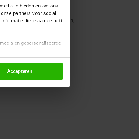
 media te bieden en om ons
 onze partners voor social
owser console for more information)
.
nformatie die je aan ze hebt
l media en gepersonaliseerde
Accepteren
euze altijd wijzigen of