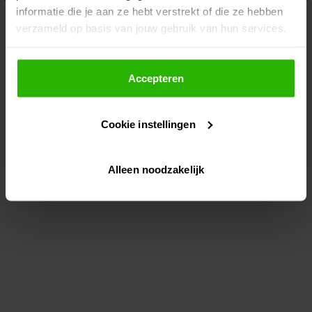
informatie die je aan ze hebt verstrekt of die ze hebben
information)
.
verzameld op basis van jouw gebruik van hun services.
Als je op "Accepteer" klikt, dan geef je Voordeeluitjes.nl
toestemming om cookies voor social media en
Accepteren
gepersonaliseerde advertenties te plaatsen.
Cookie instellingen
Lees hier meer over in ons
privacybeleid
en
cookiebeleid
.
Alleen noodzakelijk
Via "Cookie instellingen" kun je ook zelf instellen welke
cookies worden geplaatst. Je kunt je keuze altijd wijzigen
of intrekken op ons
cookiebeleid
.