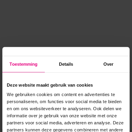
Toestemming
Details
Over
Deze website maakt gebruik van cookies
We gebruiken cookies om content en advertenties te
personaliseren, om functies voor social media te bieden
en om ons websiteverkeer te analyseren. Ook delen we
informatie over je gebruik van onze website met onze
Application error: a client-side exception has occurred
while
partners voor social media, adverteren en analyse. Deze
partners kunnen deze gegevens combineren met andere
loading
www.voordeeluitjes.nl
(see the browser console for more