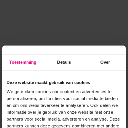
Toestemming
Details
Over
Deze website maakt gebruik van cookies
We gebruiken cookies om content en advertenties te
personaliseren, om functies voor social media te bieden
en om ons websiteverkeer te analyseren. Ook delen we
informatie over je gebruik van onze website met onze
Application error: a client-side exception has occurred
while
partners voor social media, adverteren en analyse. Deze
partners kunnen deze gegevens combineren met andere
loading
www.voordeeluitjes.nl
(see the browser console for more