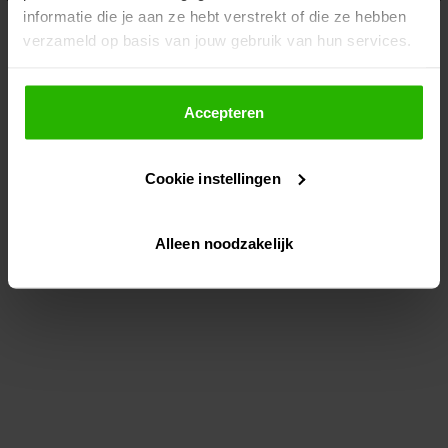
informatie die je aan ze hebt verstrekt of die ze hebben
information)
.
verzameld op basis van jouw gebruik van hun services.
Als je op "Accepteer" klikt, dan geef je Voordeeluitjes.nl
toestemming om cookies voor social media en
Accepteren
gepersonaliseerde advertenties te plaatsen.
Cookie instellingen
Lees hier meer over in ons
privacybeleid
en
cookiebeleid
.
Alleen noodzakelijk
Via "Cookie instellingen" kun je ook zelf instellen welke
cookies worden geplaatst. Je kunt je keuze altijd wijzigen
of intrekken op ons
cookiebeleid
.