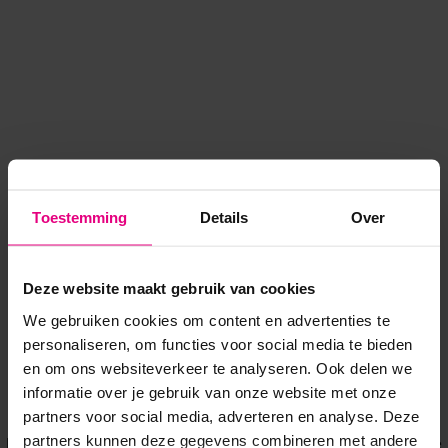
Toestemming
Details
Over
Deze website maakt gebruik van cookies
We gebruiken cookies om content en advertenties te
personaliseren, om functies voor social media te bieden
en om ons websiteverkeer te analyseren. Ook delen we
informatie over je gebruik van onze website met onze
Application error: a client-side exception has occurred
while
partners voor social media, adverteren en analyse. Deze
partners kunnen deze gegevens combineren met andere
loading
www.voordeeluitjes.nl
(see the browser console for more