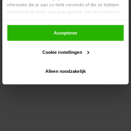
informatie die je aan ze hebt verstrekt of die ze hebben
information)
.
verzameld op basis van jouw gebruik van hun services.
Als je op "Accepteer" klikt, dan geef je Voordeeluitjes.nl
toestemming om cookies voor social media en
Accepteren
gepersonaliseerde advertenties te plaatsen.
Cookie instellingen
Lees hier meer over in ons
privacybeleid
en
cookiebeleid
.
Alleen noodzakelijk
Via "Cookie instellingen" kun je ook zelf instellen welke
cookies worden geplaatst. Je kunt je keuze altijd wijzigen
of intrekken op ons
cookiebeleid
.