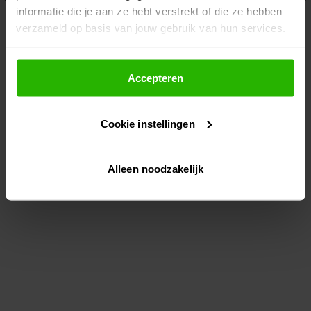
informatie die je aan ze hebt verstrekt of die ze hebben
information)
.
verzameld op basis van jouw gebruik van hun services.
Als je op "Accepteer" klikt, dan geef je Voordeeluitjes.nl
toestemming om cookies voor social media en
Accepteren
gepersonaliseerde advertenties te plaatsen.
Cookie instellingen
Lees hier meer over in ons
privacybeleid
en
cookiebeleid
.
Alleen noodzakelijk
Via "Cookie instellingen" kun je ook zelf instellen welke
cookies worden geplaatst. Je kunt je keuze altijd wijzigen
of intrekken op ons
cookiebeleid
.