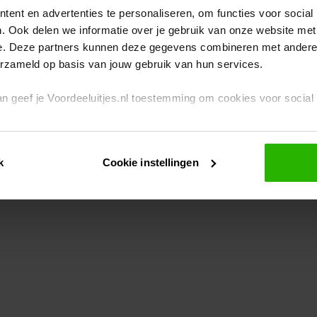
ent en advertenties te personaliseren, om functies voor social
. Ook delen we informatie over je gebruik van onze website met
eption has occurred
while loading
www.voordeeluitjes.nl
(see the br
e. Deze partners kunnen deze gegevens combineren met andere i
erzameld op basis van jouw gebruik van hun services.
 dan geef je Voordeeluitjes.nl toestemming om cookies voor socia
rivacybeleid
en
cookiebeleid
.
k
Cookie instellingen
je ook zelf instellen welke cookies worden geplaatst. Je kunt je k
id
.