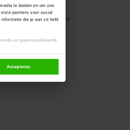
 media te bieden en om ons
 onze partners voor social
owser console for more information)
.
nformatie die je aan ze hebt
l media en gepersonaliseerde
Accepteren
euze altijd wijzigen of