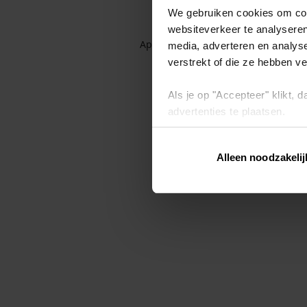
We gebruiken cookies om cont
websiteverkeer te analyseren
Application error: a client-side exc
media, adverteren en analys
verstrekt of die ze hebben v
Als je op "Accepteer" klikt,
advertenties te plaatsen.
Lees hier meer over in ons
p
Alleen noodzakelij
Via "Cookie instellingen" kun 
intrekken op ons
cookiebele