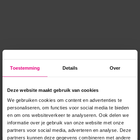
Toestemming
Details
Over
Deze website maakt gebruik van cookies
We gebruiken cookies om content en advertenties te
personaliseren, om functies voor social media te bieden
en om ons websiteverkeer te analyseren. Ook delen we
informatie over je gebruik van onze website met onze
Application error: a client-side exception has occurred
while
partners voor social media, adverteren en analyse. Deze
partners kunnen deze gegevens combineren met andere
loading
www.voordeeluitjes.nl
(see the browser console for more