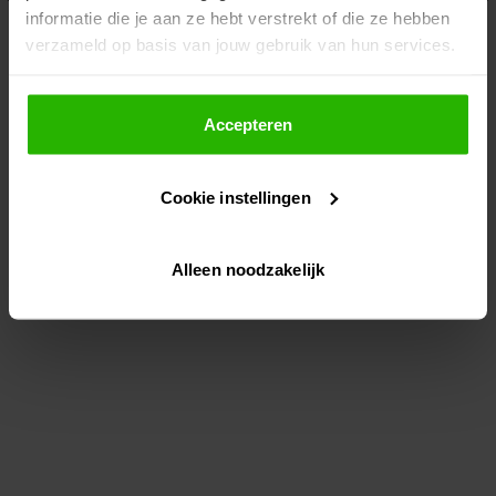
informatie die je aan ze hebt verstrekt of die ze hebben
information)
.
verzameld op basis van jouw gebruik van hun services.
Als je op "Accepteer" klikt, dan geef je Voordeeluitjes.nl
toestemming om cookies voor social media en
Accepteren
gepersonaliseerde advertenties te plaatsen.
Cookie instellingen
Lees hier meer over in ons
privacybeleid
en
cookiebeleid
.
Alleen noodzakelijk
Via "Cookie instellingen" kun je ook zelf instellen welke
cookies worden geplaatst. Je kunt je keuze altijd wijzigen
of intrekken op ons
cookiebeleid
.