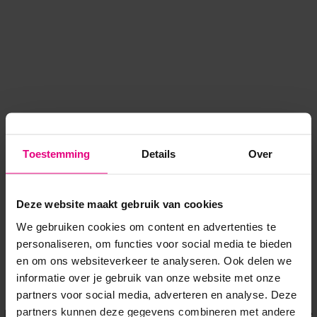
Toestemming
Details
Over
Deze website maakt gebruik van cookies
We gebruiken cookies om content en advertenties te
personaliseren, om functies voor social media te bieden
en om ons websiteverkeer te analyseren. Ook delen we
informatie over je gebruik van onze website met onze
Application error: a client-side exception has occurred
while
partners voor social media, adverteren en analyse. Deze
partners kunnen deze gegevens combineren met andere
loading
www.voordeeluitjes.nl
(see the browser console for more