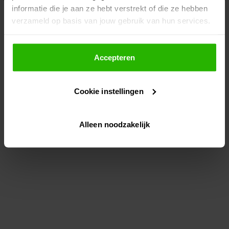
informatie die je aan ze hebt verstrekt of die ze hebben
information)
.
verzameld op basis van jouw gebruik van hun services.
Als je op "Accepteer" klikt, dan geef je Voordeeluitjes.nl
toestemming om cookies voor social media en
Accepteren
gepersonaliseerde advertenties te plaatsen.
Cookie instellingen
Lees hier meer over in ons
privacybeleid
en
cookiebeleid
.
Alleen noodzakelijk
Via "Cookie instellingen" kun je ook zelf instellen welke
cookies worden geplaatst. Je kunt je keuze altijd wijzigen
of intrekken op ons
cookiebeleid
.