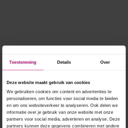
Toestemming
Details
Over
Deze website maakt gebruik van cookies
We gebruiken cookies om content en advertenties te
personaliseren, om functies voor social media te bieden
en om ons websiteverkeer te analyseren. Ook delen we
informatie over je gebruik van onze website met onze
Application error: a client-side exception has occurred
while
partners voor social media, adverteren en analyse. Deze
partners kunnen deze gegevens combineren met andere
loading
www.voordeeluitjes.nl
(see the browser console for more