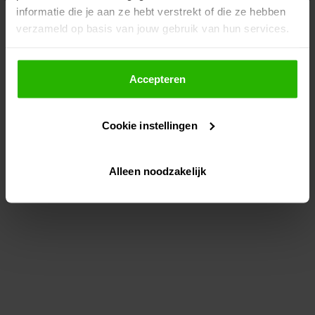
informatie die je aan ze hebt verstrekt of die ze hebben
information)
.
verzameld op basis van jouw gebruik van hun services.
Als je op "Accepteer" klikt, dan geef je Voordeeluitjes.nl
toestemming om cookies voor social media en
Accepteren
gepersonaliseerde advertenties te plaatsen.
Cookie instellingen
Lees hier meer over in ons
privacybeleid
en
cookiebeleid
.
Alleen noodzakelijk
Via "Cookie instellingen" kun je ook zelf instellen welke
cookies worden geplaatst. Je kunt je keuze altijd wijzigen
of intrekken op ons
cookiebeleid
.