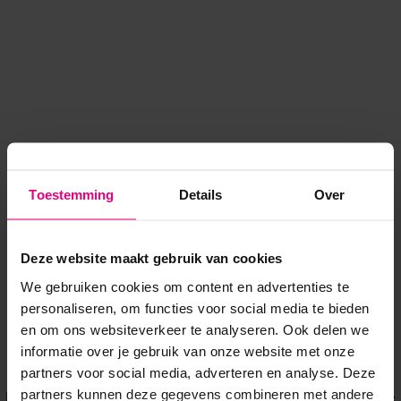
Toestemming
Details
Over
Deze website maakt gebruik van cookies
We gebruiken cookies om content en advertenties te
personaliseren, om functies voor social media te bieden
en om ons websiteverkeer te analyseren. Ook delen we
informatie over je gebruik van onze website met onze
Application error: a client-side exception has occurred
while
partners voor social media, adverteren en analyse. Deze
partners kunnen deze gegevens combineren met andere
loading
www.voordeeluitjes.nl
(see the browser console for more