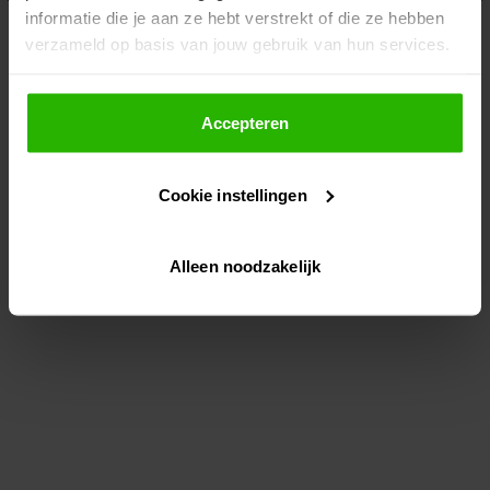
informatie die je aan ze hebt verstrekt of die ze hebben
information)
.
verzameld op basis van jouw gebruik van hun services.
Als je op "Accepteer" klikt, dan geef je Voordeeluitjes.nl
toestemming om cookies voor social media en
Accepteren
gepersonaliseerde advertenties te plaatsen.
Cookie instellingen
Lees hier meer over in ons
privacybeleid
en
cookiebeleid
.
Alleen noodzakelijk
Via "Cookie instellingen" kun je ook zelf instellen welke
cookies worden geplaatst. Je kunt je keuze altijd wijzigen
of intrekken op ons
cookiebeleid
.