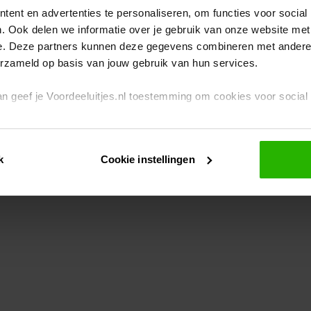
ent en advertenties te personaliseren, om functies voor social
. Ook delen we informatie over je gebruik van onze website met
eption has occurred
while loading
www.voordeeluitjes.nl
(see the br
e. Deze partners kunnen deze gegevens combineren met andere i
erzameld op basis van jouw gebruik van hun services.
 dan geef je Voordeeluitjes.nl toestemming om cookies voor socia
rivacybeleid
en
cookiebeleid
.
k
Cookie instellingen
je ook zelf instellen welke cookies worden geplaatst. Je kunt je k
id
.