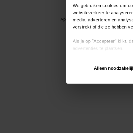
We gebruiken cookies om cont
websiteverkeer te analyseren
Application error: a client-side exc
media, adverteren en analys
verstrekt of die ze hebben v
Als je op "Accepteer" klikt,
advertenties te plaatsen.
Lees hier meer over in ons
p
Alleen noodzakelij
Via "Cookie instellingen" kun 
intrekken op ons
cookiebele