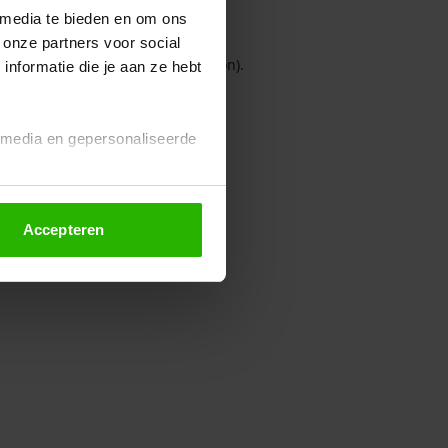
 media te bieden en om ons
 onze partners voor social
owser console for more information)
.
nformatie die je aan ze hebt
l media en gepersonaliseerde
Accepteren
euze altijd wijzigen of