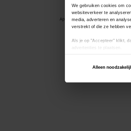
We gebruiken cookies om cont
websiteverkeer te analyseren
Application error: a client-side exc
media, adverteren en analys
verstrekt of die ze hebben v
Als je op "Accepteer" klikt,
advertenties te plaatsen.
Lees hier meer over in ons
p
Alleen noodzakelij
Via "Cookie instellingen" kun 
intrekken op ons
cookiebele