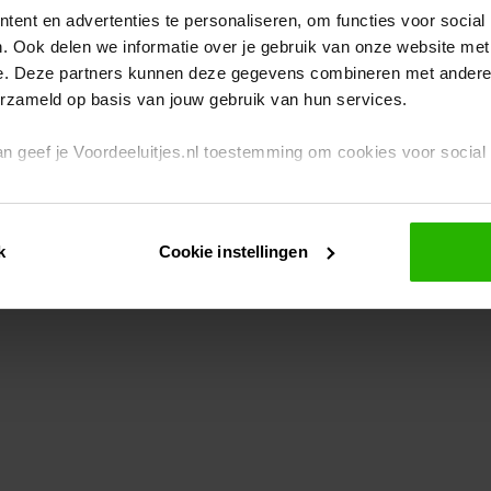
ent en advertenties te personaliseren, om functies voor social
. Ook delen we informatie over je gebruik van onze website met
eption has occurred
while loading
www.voordeeluitjes.nl
(see the br
e. Deze partners kunnen deze gegevens combineren met andere i
erzameld op basis van jouw gebruik van hun services.
 dan geef je Voordeeluitjes.nl toestemming om cookies voor socia
rivacybeleid
en
cookiebeleid
.
k
Cookie instellingen
je ook zelf instellen welke cookies worden geplaatst. Je kunt je k
id
.