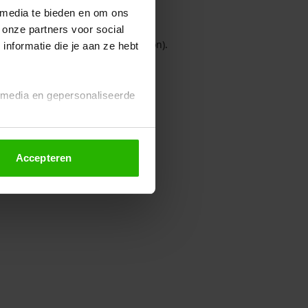
 media te bieden en om ons
 onze partners voor social
owser console for more information)
.
nformatie die je aan ze hebt
l media en gepersonaliseerde
Accepteren
euze altijd wijzigen of