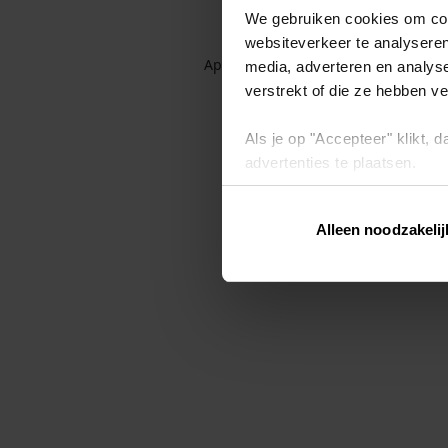
We gebruiken cookies om cont
websiteverkeer te analyseren
Application error: a client-side exc
media, adverteren en analys
verstrekt of die ze hebben v
Als je op "Accepteer" klikt,
advertenties te plaatsen.
Lees hier meer over in ons
p
Alleen noodzakelij
Via "Cookie instellingen" kun 
intrekken op ons
cookiebele