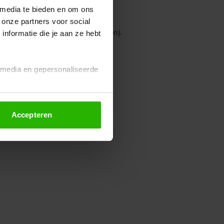
 media te bieden en om ons
 onze partners voor social
owser console for more information)
.
nformatie die je aan ze hebt
l media en gepersonaliseerde
Accepteren
euze altijd wijzigen of