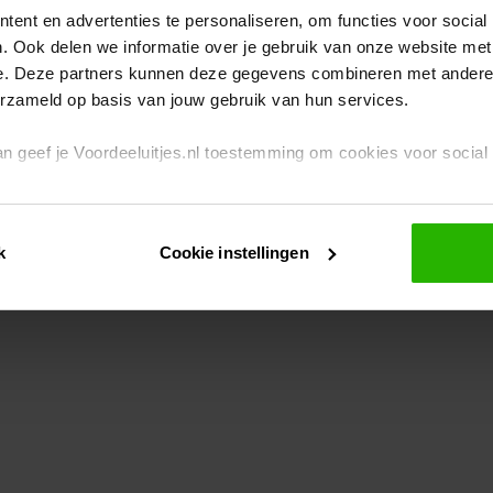
ent en advertenties te personaliseren, om functies voor social
. Ook delen we informatie over je gebruik van onze website met
eption has occurred
while loading
www.voordeeluitjes.nl
(see the br
e. Deze partners kunnen deze gegevens combineren met andere i
erzameld op basis van jouw gebruik van hun services.
 dan geef je Voordeeluitjes.nl toestemming om cookies voor socia
rivacybeleid
en
cookiebeleid
.
k
Cookie instellingen
je ook zelf instellen welke cookies worden geplaatst. Je kunt je k
id
.