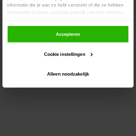
informatie die je aan ze hebt verstrekt of die ze hebben
information)
.
verzameld op basis van jouw gebruik van hun services.
Als je op "Accepteer" klikt, dan geef je Voordeeluitjes.nl
toestemming om cookies voor social media en
Accepteren
gepersonaliseerde advertenties te plaatsen.
Cookie instellingen
Lees hier meer over in ons
privacybeleid
en
cookiebeleid
.
Alleen noodzakelijk
Via "Cookie instellingen" kun je ook zelf instellen welke
cookies worden geplaatst. Je kunt je keuze altijd wijzigen
of intrekken op ons
cookiebeleid
.