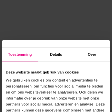
Toestemming
Details
Over
Deze website maakt gebruik van cookies
We gebruiken cookies om content en advertenties te
personaliseren, om functies voor social media te bieden
en om ons websiteverkeer te analyseren. Ook delen we
informatie over je gebruik van onze website met onze
Application error: a client-side exception has occurred
while
partners voor social media, adverteren en analyse. Deze
partners kunnen deze gegevens combineren met andere
loading
www.voordeeluitjes.nl
(see the browser console for more