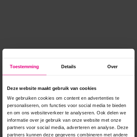
Toestemming
Details
Over
Deze website maakt gebruik van cookies
We gebruiken cookies om content en advertenties te
personaliseren, om functies voor social media te bieden
en om ons websiteverkeer te analyseren. Ook delen we
informatie over je gebruik van onze website met onze
Application error: a client-side exception has occurred
while
partners voor social media, adverteren en analyse. Deze
partners kunnen deze gegevens combineren met andere
loading
www.voordeeluitjes.nl
(see the browser console for more