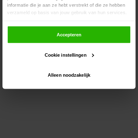
informatie die je aan ze hebt verstrekt of die ze hebben
information)
.
verzameld op basis van jouw gebruik van hun services.
Als je op "Accepteer" klikt, dan geef je Voordeeluitjes.nl
toestemming om cookies voor social media en
Accepteren
gepersonaliseerde advertenties te plaatsen.
Cookie instellingen
Lees hier meer over in ons
privacybeleid
en
cookiebeleid
.
Alleen noodzakelijk
Via "Cookie instellingen" kun je ook zelf instellen welke
cookies worden geplaatst. Je kunt je keuze altijd wijzigen
of intrekken op ons
cookiebeleid
.