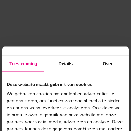
Toestemming
Details
Over
Deze website maakt gebruik van cookies
We gebruiken cookies om content en advertenties te
personaliseren, om functies voor social media te bieden
en om ons websiteverkeer te analyseren. Ook delen we
informatie over je gebruik van onze website met onze
Application error: a client-side exception has occurred
while
partners voor social media, adverteren en analyse. Deze
partners kunnen deze gegevens combineren met andere
loading
www.voordeeluitjes.nl
(see the browser console for more