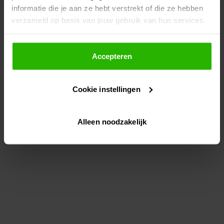
informatie die je aan ze hebt verstrekt of die ze hebben
information)
.
verzameld op basis van jouw gebruik van hun services.
Als je op "Accepteer" klikt, dan geef je Voordeeluitjes.nl
toestemming om cookies voor social media en
Accepteren
gepersonaliseerde advertenties te plaatsen.
Cookie instellingen
Lees hier meer over in ons
privacybeleid
en
cookiebeleid
.
Alleen noodzakelijk
Via "Cookie instellingen" kun je ook zelf instellen welke
cookies worden geplaatst. Je kunt je keuze altijd wijzigen
of intrekken op ons
cookiebeleid
.