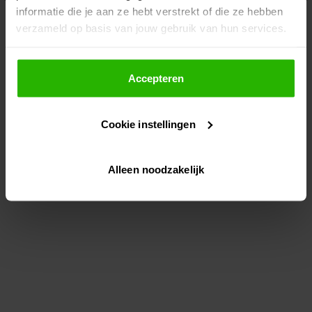
informatie die je aan ze hebt verstrekt of die ze hebben
information)
.
verzameld op basis van jouw gebruik van hun services.
Als je op "Accepteer" klikt, dan geef je Voordeeluitjes.nl
toestemming om cookies voor social media en
Accepteren
gepersonaliseerde advertenties te plaatsen.
Cookie instellingen
Lees hier meer over in ons
privacybeleid
en
cookiebeleid
.
Alleen noodzakelijk
Via "Cookie instellingen" kun je ook zelf instellen welke
cookies worden geplaatst. Je kunt je keuze altijd wijzigen
of intrekken op ons
cookiebeleid
.