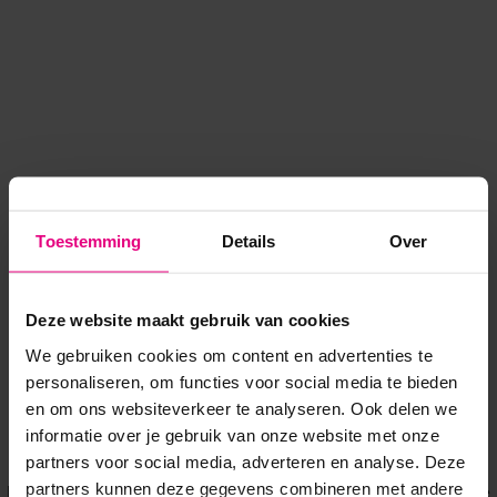
Toestemming
Details
Over
Deze website maakt gebruik van cookies
We gebruiken cookies om content en advertenties te
personaliseren, om functies voor social media te bieden
en om ons websiteverkeer te analyseren. Ook delen we
informatie over je gebruik van onze website met onze
Application error: a client-side exception has occurred
while
partners voor social media, adverteren en analyse. Deze
partners kunnen deze gegevens combineren met andere
loading
www.voordeeluitjes.nl
(see the browser console for more