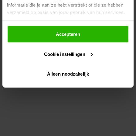
informatie die je aan ze hebt verstrekt of die ze hebben
information)
.
verzameld op basis van jouw gebruik van hun services.
Als je op "Accepteer" klikt, dan geef je Voordeeluitjes.nl
toestemming om cookies voor social media en
Accepteren
gepersonaliseerde advertenties te plaatsen.
Cookie instellingen
Lees hier meer over in ons
privacybeleid
en
cookiebeleid
.
Alleen noodzakelijk
Via "Cookie instellingen" kun je ook zelf instellen welke
cookies worden geplaatst. Je kunt je keuze altijd wijzigen
of intrekken op ons
cookiebeleid
.