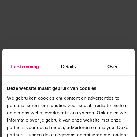
Toestemming
Details
Over
Deze website maakt gebruik van cookies
We gebruiken cookies om content en advertenties te
personaliseren, om functies voor social media te bieden
en om ons websiteverkeer te analyseren. Ook delen we
informatie over je gebruik van onze website met onze
Application error: a client-side exception has occurred
while
partners voor social media, adverteren en analyse. Deze
partners kunnen deze gegevens combineren met andere
loading
www.voordeeluitjes.nl
(see the browser console for more