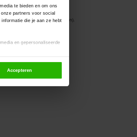
 media te bieden en om ons
 onze partners voor social
owser console for more information)
.
nformatie die je aan ze hebt
l media en gepersonaliseerde
Accepteren
euze altijd wijzigen of