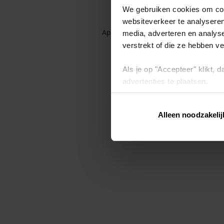
We gebruiken cookies om cont
websiteverkeer te analyseren
Application error: a client-side exc
media, adverteren en analys
verstrekt of die ze hebben v
Als je op "Accepteer" klikt,
advertenties te plaatsen.
Lees hier meer over in ons
p
Alleen noodzakelij
Via "Cookie instellingen" kun 
intrekken op ons
cookiebele