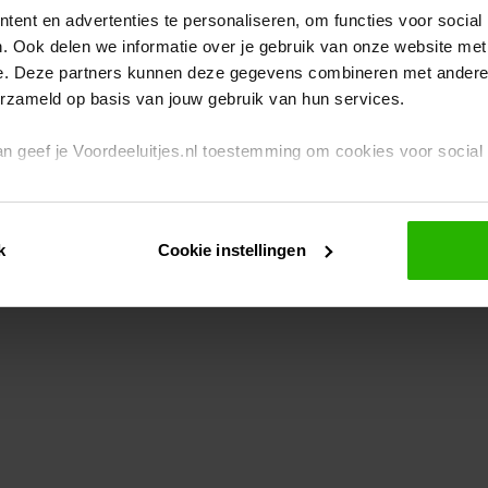
ent en advertenties te personaliseren, om functies voor social
. Ook delen we informatie over je gebruik van onze website met
eption has occurred
while loading
www.voordeeluitjes.nl
(see the br
e. Deze partners kunnen deze gegevens combineren met andere i
erzameld op basis van jouw gebruik van hun services.
 dan geef je Voordeeluitjes.nl toestemming om cookies voor socia
rivacybeleid
en
cookiebeleid
.
k
Cookie instellingen
je ook zelf instellen welke cookies worden geplaatst. Je kunt je k
id
.