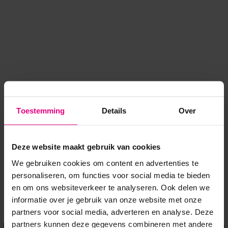
Toestemming
Details
Over
Deze website maakt gebruik van cookies
We gebruiken cookies om content en advertenties te
personaliseren, om functies voor social media te bieden
en om ons websiteverkeer te analyseren. Ook delen we
informatie over je gebruik van onze website met onze
Application error: a client-side exception has occurred
while
partners voor social media, adverteren en analyse. Deze
partners kunnen deze gegevens combineren met andere
loading
www.voordeeluitjes.nl
(see the browser console for more