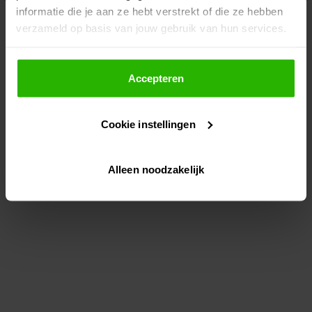
informatie die je aan ze hebt verstrekt of die ze hebben
information)
.
verzameld op basis van jouw gebruik van hun services.
Als je op "Accepteer" klikt, dan geef je Voordeeluitjes.nl
toestemming om cookies voor social media en
Accepteren
gepersonaliseerde advertenties te plaatsen.
Cookie instellingen
Lees hier meer over in ons
privacybeleid
en
cookiebeleid
.
Alleen noodzakelijk
Via "Cookie instellingen" kun je ook zelf instellen welke
cookies worden geplaatst. Je kunt je keuze altijd wijzigen
of intrekken op ons
cookiebeleid
.