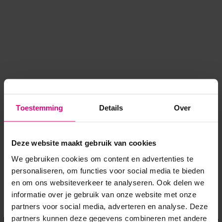
Toestemming
Details
Over
Deze website maakt gebruik van cookies
We gebruiken cookies om content en advertenties te
personaliseren, om functies voor social media te bieden
en om ons websiteverkeer te analyseren. Ook delen we
informatie over je gebruik van onze website met onze
Application error: a client-side exception has occurred
while
partners voor social media, adverteren en analyse. Deze
partners kunnen deze gegevens combineren met andere
loading
www.voordeeluitjes.nl
(see the browser console for more