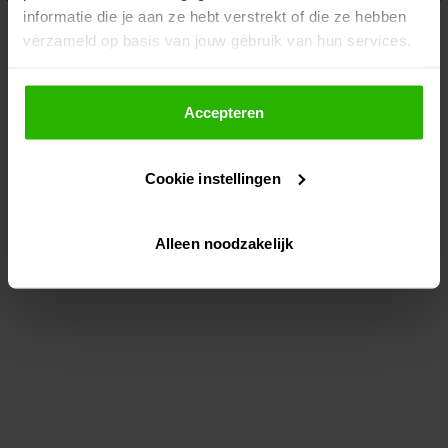
informatie die je aan ze hebt verstrekt of die ze hebben
information)
.
verzameld op basis van jouw gebruik van hun services.
Als je op "Accepteer" klikt, dan geef je Voordeeluitjes.nl
toestemming om cookies voor social media en
Accepteren
gepersonaliseerde advertenties te plaatsen.
Cookie instellingen
Lees hier meer over in ons
privacybeleid
en
cookiebeleid
.
Alleen noodzakelijk
Via "Cookie instellingen" kun je ook zelf instellen welke
cookies worden geplaatst. Je kunt je keuze altijd wijzigen
of intrekken op ons
cookiebeleid
.