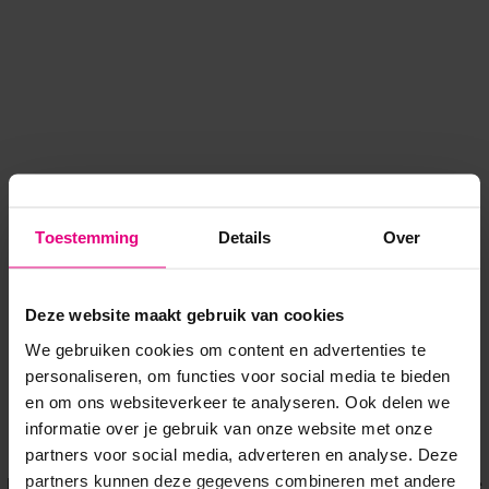
Toestemming
Details
Over
Deze website maakt gebruik van cookies
We gebruiken cookies om content en advertenties te
personaliseren, om functies voor social media te bieden
en om ons websiteverkeer te analyseren. Ook delen we
informatie over je gebruik van onze website met onze
Application error: a client-side exception has occurred
while
partners voor social media, adverteren en analyse. Deze
partners kunnen deze gegevens combineren met andere
loading
www.voordeeluitjes.nl
(see the browser console for more