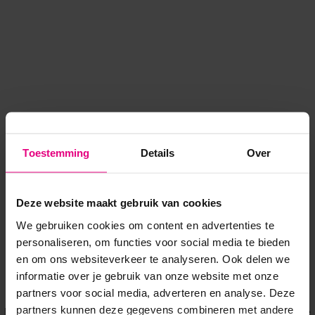
Toestemming
Details
Over
Deze website maakt gebruik van cookies
We gebruiken cookies om content en advertenties te
personaliseren, om functies voor social media te bieden
en om ons websiteverkeer te analyseren. Ook delen we
informatie over je gebruik van onze website met onze
Application error: a client-side exception has occurred
while
partners voor social media, adverteren en analyse. Deze
partners kunnen deze gegevens combineren met andere
loading
www.voordeeluitjes.nl
(see the browser console for more