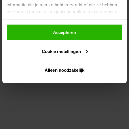
informatie die je aan ze hebt verstrekt of die ze hebben
information)
.
verzameld op basis van jouw gebruik van hun services.
Als je op "Accepteer" klikt, dan geef je Voordeeluitjes.nl
toestemming om cookies voor social media en
Accepteren
gepersonaliseerde advertenties te plaatsen.
Cookie instellingen
Lees hier meer over in ons
privacybeleid
en
cookiebeleid
.
Alleen noodzakelijk
Via "Cookie instellingen" kun je ook zelf instellen welke
cookies worden geplaatst. Je kunt je keuze altijd wijzigen
of intrekken op ons
cookiebeleid
.