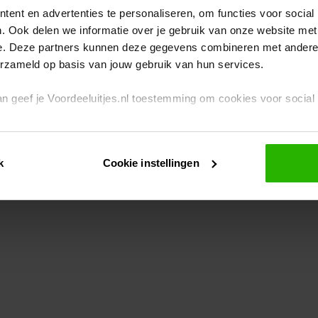
ent en advertenties te personaliseren, om functies voor social
. Ook delen we informatie over je gebruik van onze website met
eption has occurred
while loading
www.voordeeluitjes.nl
(see the br
e. Deze partners kunnen deze gegevens combineren met andere i
erzameld op basis van jouw gebruik van hun services.
 dan geef je Voordeeluitjes.nl toestemming om cookies voor socia
rivacybeleid
en
cookiebeleid
.
k
Cookie instellingen
je ook zelf instellen welke cookies worden geplaatst. Je kunt je k
id
.