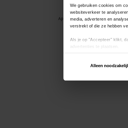
We gebruiken cookies om cont
websiteverkeer te analyseren
Application error: a client-side exc
media, adverteren en analys
verstrekt of die ze hebben v
Als je op "Accepteer" klikt,
advertenties te plaatsen.
Lees hier meer over in ons
p
Alleen noodzakelij
Via "Cookie instellingen" kun 
intrekken op ons
cookiebele