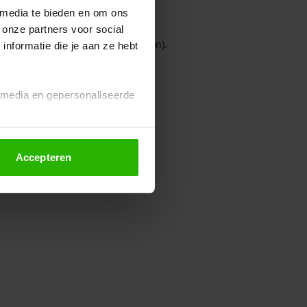
 media te bieden en om ons
 onze partners voor social
owser console for more information)
.
nformatie die je aan ze hebt
l media en gepersonaliseerde
Accepteren
euze altijd wijzigen of