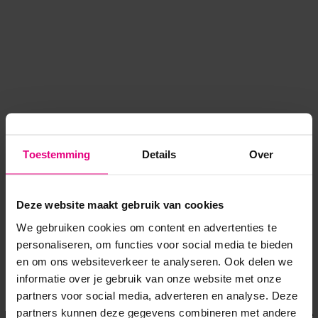
Toestemming
Details
Over
Deze website maakt gebruik van cookies
We gebruiken cookies om content en advertenties te
personaliseren, om functies voor social media te bieden
en om ons websiteverkeer te analyseren. Ook delen we
informatie over je gebruik van onze website met onze
Application error: a client-side exception has occurred
while
partners voor social media, adverteren en analyse. Deze
partners kunnen deze gegevens combineren met andere
loading
www.voordeeluitjes.nl
(see the browser console for more