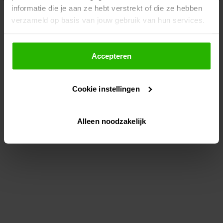
informatie die je aan ze hebt verstrekt of die ze hebben
information)
.
verzameld op basis van jouw gebruik van hun services.
Als je op "Accepteer" klikt, dan geef je Voordeeluitjes.nl
toestemming om cookies voor social media en
Accepteren
gepersonaliseerde advertenties te plaatsen.
Cookie instellingen
Lees hier meer over in ons
privacybeleid
en
cookiebeleid
.
Alleen noodzakelijk
Via "Cookie instellingen" kun je ook zelf instellen welke
cookies worden geplaatst. Je kunt je keuze altijd wijzigen
of intrekken op ons
cookiebeleid
.