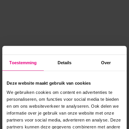
Toestemming
Details
Over
Deze website maakt gebruik van cookies
We gebruiken cookies om content en advertenties te
personaliseren, om functies voor social media te bieden
en om ons websiteverkeer te analyseren. Ook delen we
informatie over je gebruik van onze website met onze
Application error: a client-side exception has occurred
while
partners voor social media, adverteren en analyse. Deze
partners kunnen deze gegevens combineren met andere
loading
www.voordeeluitjes.nl
(see the browser console for more