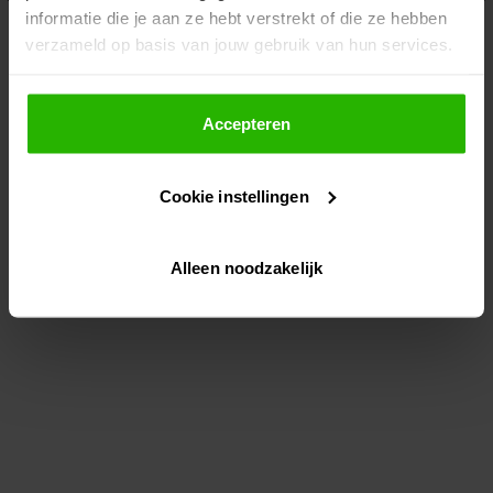
informatie die je aan ze hebt verstrekt of die ze hebben
information)
.
verzameld op basis van jouw gebruik van hun services.
Als je op "Accepteer" klikt, dan geef je Voordeeluitjes.nl
toestemming om cookies voor social media en
Accepteren
gepersonaliseerde advertenties te plaatsen.
Cookie instellingen
Lees hier meer over in ons
privacybeleid
en
cookiebeleid
.
Alleen noodzakelijk
Via "Cookie instellingen" kun je ook zelf instellen welke
cookies worden geplaatst. Je kunt je keuze altijd wijzigen
of intrekken op ons
cookiebeleid
.