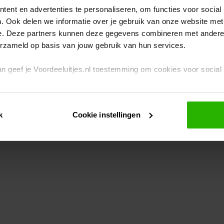
ent en advertenties te personaliseren, om functies voor social
. Ook delen we informatie over je gebruik van onze website met
eption has occurred
while loading
www.voordeeluitjes.nl
(see the br
e. Deze partners kunnen deze gegevens combineren met andere i
erzameld op basis van jouw gebruik van hun services.
 dan geef je Voordeeluitjes.nl toestemming om cookies voor socia
rivacybeleid
en
cookiebeleid
.
k
Cookie instellingen
je ook zelf instellen welke cookies worden geplaatst. Je kunt je k
id
.