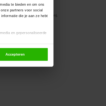
 media te bieden en om ons
 onze partners voor social
owser console for more information)
.
nformatie die je aan ze hebt
l media en gepersonaliseerde
Accepteren
euze altijd wijzigen of