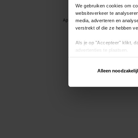
We gebruiken cookies om cont
websiteverkeer te analyseren
Application error: a client-side exc
media, adverteren en analys
verstrekt of die ze hebben v
Als je op "Accepteer" klikt,
advertenties te plaatsen.
Lees hier meer over in ons
p
Alleen noodzakelij
Via "Cookie instellingen" kun 
intrekken op ons
cookiebele