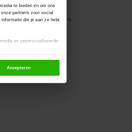
 media te bieden en om ons
 onze partners voor social
owser console for more information)
.
nformatie die je aan ze hebt
l media en gepersonaliseerde
Accepteren
euze altijd wijzigen of