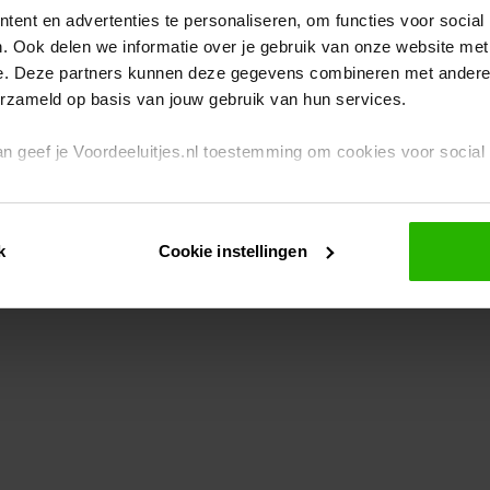
ent en advertenties te personaliseren, om functies voor social
. Ook delen we informatie over je gebruik van onze website met
eption has occurred
while loading
www.voordeeluitjes.nl
(see the br
e. Deze partners kunnen deze gegevens combineren met andere i
erzameld op basis van jouw gebruik van hun services.
 dan geef je Voordeeluitjes.nl toestemming om cookies voor socia
rivacybeleid
en
cookiebeleid
.
k
Cookie instellingen
je ook zelf instellen welke cookies worden geplaatst. Je kunt je k
id
.