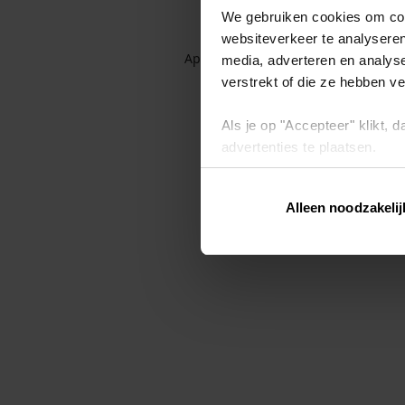
We gebruiken cookies om cont
websiteverkeer te analyseren
Application error: a client-side exc
media, adverteren en analys
verstrekt of die ze hebben v
Als je op "Accepteer" klikt,
advertenties te plaatsen.
Lees hier meer over in ons
p
Alleen noodzakelij
Via "Cookie instellingen" kun 
intrekken op ons
cookiebele