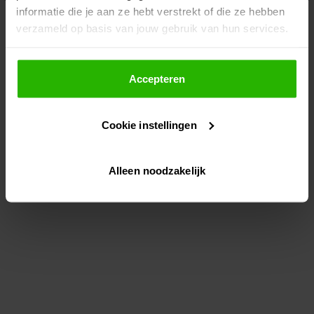
informatie die je aan ze hebt verstrekt of die ze hebben
information)
.
verzameld op basis van jouw gebruik van hun services.
Als je op "Accepteer" klikt, dan geef je Voordeeluitjes.nl
toestemming om cookies voor social media en
Accepteren
gepersonaliseerde advertenties te plaatsen.
Cookie instellingen
Lees hier meer over in ons
privacybeleid
en
cookiebeleid
.
Alleen noodzakelijk
Via "Cookie instellingen" kun je ook zelf instellen welke
cookies worden geplaatst. Je kunt je keuze altijd wijzigen
of intrekken op ons
cookiebeleid
.