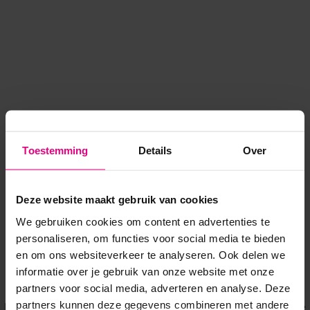
Toestemming
Details
Over
Deze website maakt gebruik van cookies
We gebruiken cookies om content en advertenties te
personaliseren, om functies voor social media te bieden
en om ons websiteverkeer te analyseren. Ook delen we
informatie over je gebruik van onze website met onze
Application error: a client-side exception has occurred
while
partners voor social media, adverteren en analyse. Deze
partners kunnen deze gegevens combineren met andere
loading
www.voordeeluitjes.nl
(see the browser console for more