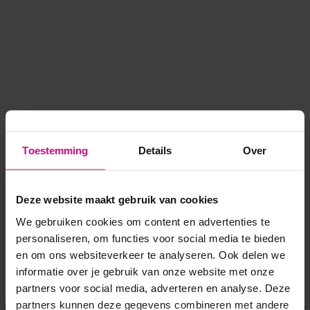
Toestemming
Details
Over
Deze website maakt gebruik van cookies
We gebruiken cookies om content en advertenties te
personaliseren, om functies voor social media te bieden
en om ons websiteverkeer te analyseren. Ook delen we
informatie over je gebruik van onze website met onze
Application error: a client-side exception has occurred
while
partners voor social media, adverteren en analyse. Deze
partners kunnen deze gegevens combineren met andere
loading
www.voordeeluitjes.nl
(see the browser console for more