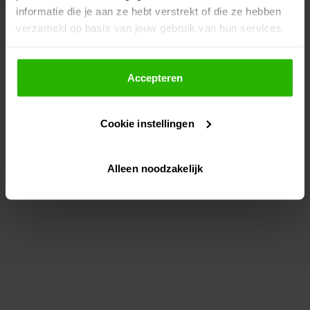
informatie die je aan ze hebt verstrekt of die ze hebben
information)
.
verzameld op basis van jouw gebruik van hun services.
Als je op "Accepteer" klikt, dan geef je Voordeeluitjes.nl
toestemming om cookies voor social media en
Accepteren
gepersonaliseerde advertenties te plaatsen.
Cookie instellingen
Lees hier meer over in ons
privacybeleid
en
cookiebeleid
.
Alleen noodzakelijk
Via "Cookie instellingen" kun je ook zelf instellen welke
cookies worden geplaatst. Je kunt je keuze altijd wijzigen
of intrekken op ons
cookiebeleid
.