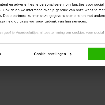
ent en advertenties te personaliseren, om functies voor social
. Ook delen we informatie over je gebruik van onze website met
eption has occurred
while loading
www.voordeeluitjes.nl
(see the br
e. Deze partners kunnen deze gegevens combineren met andere i
erzameld op basis van jouw gebruik van hun services.
 dan geef je Voordeeluitjes.nl toestemming om cookies voor socia
rivacybeleid
en
cookiebeleid
.
k
Cookie instellingen
je ook zelf instellen welke cookies worden geplaatst. Je kunt je k
id
.