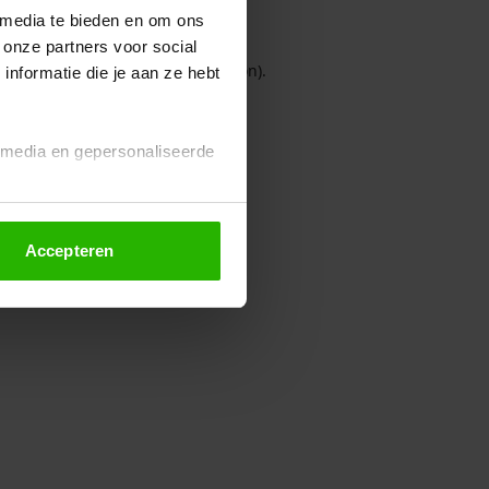
 media te bieden en om ons
 onze partners voor social
owser console for more information)
.
nformatie die je aan ze hebt
l media en gepersonaliseerde
Accepteren
euze altijd wijzigen of