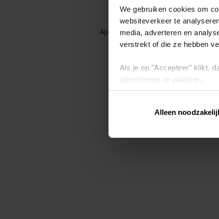
We gebruiken cookies om cont
websiteverkeer te analyseren
Application error: a client-side exc
media, adverteren en analys
verstrekt of die ze hebben v
Als je op "Accepteer" klikt,
advertenties te plaatsen.
Lees hier meer over in ons
p
Alleen noodzakelij
Via "Cookie instellingen" kun 
intrekken op ons
cookiebele