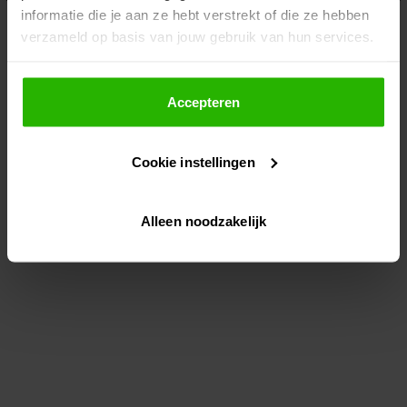
informatie die je aan ze hebt verstrekt of die ze hebben
information)
.
verzameld op basis van jouw gebruik van hun services.
Als je op "Accepteer" klikt, dan geef je Voordeeluitjes.nl
toestemming om cookies voor social media en
Accepteren
gepersonaliseerde advertenties te plaatsen.
Cookie instellingen
Lees hier meer over in ons
privacybeleid
en
cookiebeleid
.
Alleen noodzakelijk
Via "Cookie instellingen" kun je ook zelf instellen welke
cookies worden geplaatst. Je kunt je keuze altijd wijzigen
of intrekken op ons
cookiebeleid
.