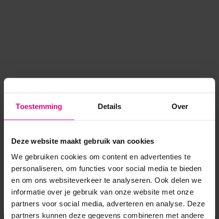
Toestemming
Details
Over
Deze website maakt gebruik van cookies
We gebruiken cookies om content en advertenties te
personaliseren, om functies voor social media te bieden
en om ons websiteverkeer te analyseren. Ook delen we
informatie over je gebruik van onze website met onze
Application error: a client-side exception has occurred
while
partners voor social media, adverteren en analyse. Deze
partners kunnen deze gegevens combineren met andere
loading
www.voordeeluitjes.nl
(see the browser console for more